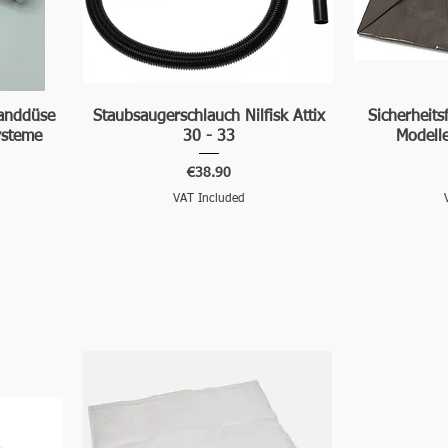
Handdüse
Staubsaugerschlauch Nilfisk Attix
Sicherheitsf
ysteme
30 - 33
Modell
Price
€38.90
VAT Included