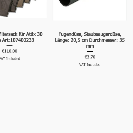
iltersack für Attix 30
Fugendüse, Staubsaugerdüse,
e Art:107400233
Länge: 20,5 cm Durchmesser: 35
mm
Price
€110.00
Price
€3.70
VAT Included
VAT Included