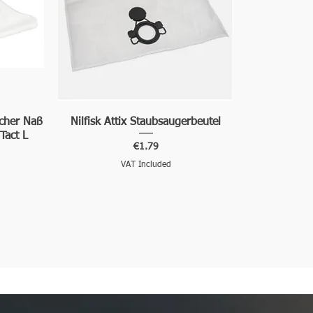
rcher Naß
Nilfisk Attix Staubsaugerbeutel
Tact L
Price
€1.79
VAT Included