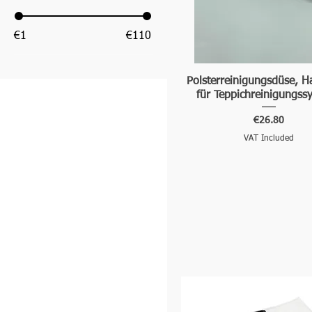
€1
€110
Polsterreinigungsdüse, 
für Teppichreinigungss
Price
€26.80
VAT Included