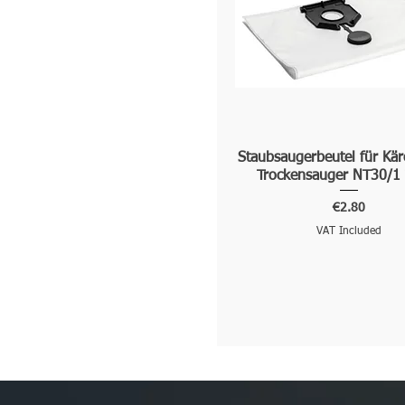
Staubsaugerbeutel für Kä
Trockensauger NT30/1 
Price
€2.80
VAT Included