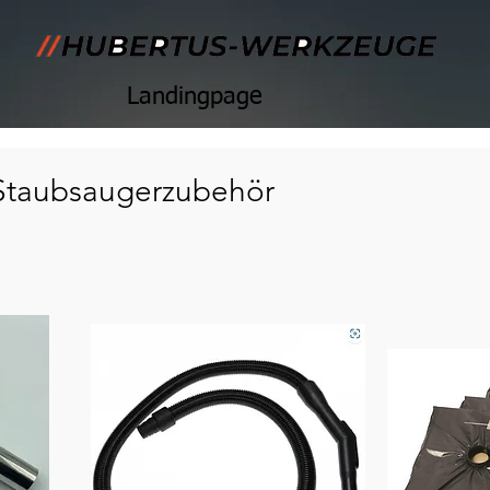
Landingpage
Staubsaugerzubehör