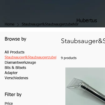
Hubertus
Home
Staubsauger&Staubsaugerzubehör
Browse by
Staubsauger&
All Products
Staubsauger&Staubsaugerzubehör
9 products
Diamantwerkzeuge
Bits & Bitsets
Adapter
Verschiedenes
Filter by
Price