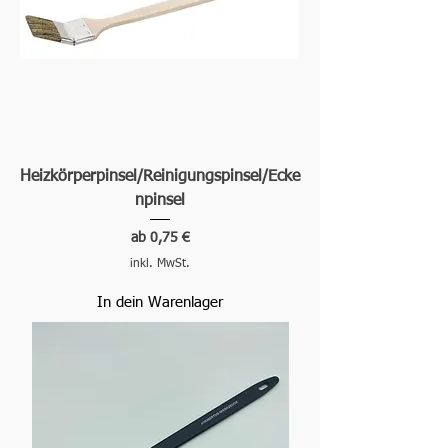
Heizkörperpinsel/Reinigungspinsel/Ecke
npinsel
Sale-Preis
ab
0,75 €
inkl. MwSt.
In dein Warenlager